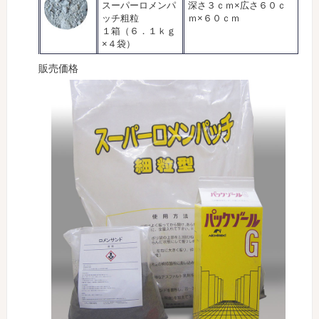
スーパーロメンパ
深さ３ｃｍ×広さ６０ｃ
ッチ粗粒
ｍ×６０ｃｍ
１箱（６．１ｋｇ
×４袋）
販売価格