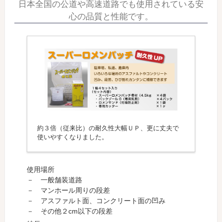
日本全国の公道や高速道路でも使用されている安
心の品質と性能です。
約３倍（従来比）の耐久性大幅ＵＰ、更に丈夫で
使いやすくなりました。
使用場所
－ 一般舗装道路
－ マンホール周りの段差
－ アスファルト面、コンクリート面の凹み
－ その他２cm以下の段差