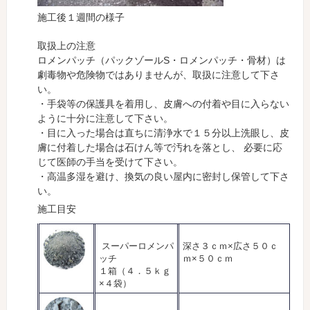
施工後１週間の様子
取扱上の注意
ロメンパッチ（パックゾールS・ロメンパッチ・骨材）は
劇毒物や危険物ではありませんが、取扱に注意して下さ
い。
・手袋等の保護具を着用し、皮膚への付着や目に入らない
ように十分に注意して下さい。
・目に入った場合は直ちに清浄水で１５分以上洗眼し、皮
膚に付着した場合は石けん等で汚れを落とし、 必要に応
じて医師の手当を受けて下さい。
・高温多湿を避け、換気の良い屋内に密封し保管して下さ
い。
施工目安
スーパーロメンパ
深さ３ｃｍ×広さ５０ｃ
ッチ
ｍ×５０ｃｍ
１箱（４．５ｋｇ
×４袋）