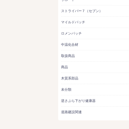
ストライパー７（セブン）
マイルドパッチ
ロメンパッチ
中温化合材
取扱商品
商品
木質系部品
未分類
逆さぶら下がり健康器
道路建設関連